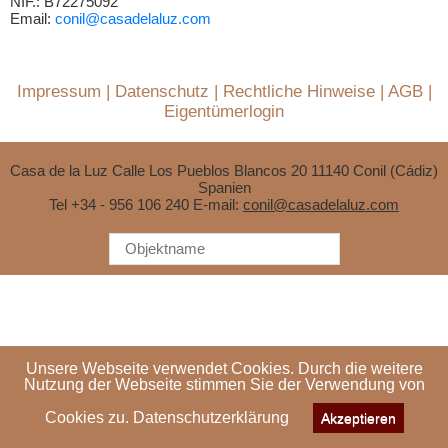
NIF.: B72275092
Email:
conil@casadelaluz.com
Impressum
|
Datenschutz
|
Rechtliche Hinweise
|
AGB
|
Eigentümerlogin
Casa de la Luz Calle Los Pueblos Blancos 20 11140 Conil (Cádiz)
Spanien
Tel
+34 - 956 106 240
E-mail:
conil@casadelaluz.com
Unsere Webseite verwendet Cookies. Durch die weitere
Nutzung der Webseite stimmen Sie der Verwendung von
Cookies zu.
Datenschutzerklärung
Akzeptieren